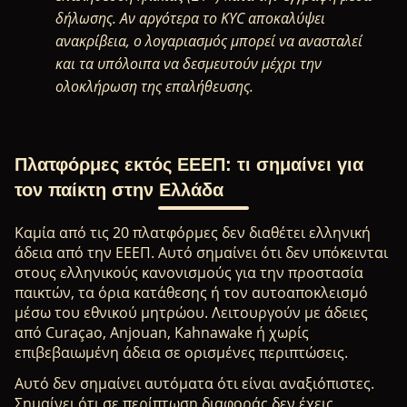
δήλωσης. Αν αργότερα το KYC αποκαλύψει
ανακρίβεια, ο λογαριασμός μπορεί να ανασταλεί
και τα υπόλοιπα να δεσμευτούν μέχρι την
ολοκλήρωση της επαλήθευσης.
Πλατφόρμες εκτός ΕΕΕΠ: τι σημαίνει για
τον παίκτη στην Ελλάδα
Καμία από τις 20 πλατφόρμες δεν διαθέτει ελληνική
άδεια από την ΕΕΕΠ. Αυτό σημαίνει ότι δεν υπόκεινται
στους ελληνικούς κανονισμούς για την προστασία
παικτών, τα όρια κατάθεσης ή τον αυτοαποκλεισμό
μέσω του εθνικού μητρώου. Λειτουργούν με άδειες
από Curaçao, Anjouan, Kahnawake ή χωρίς
επιβεβαιωμένη άδεια σε ορισμένες περιπτώσεις.
Αυτό δεν σημαίνει αυτόματα ότι είναι αναξιόπιστες.
Σημαίνει ότι σε περίπτωση διαφοράς δεν έχεις