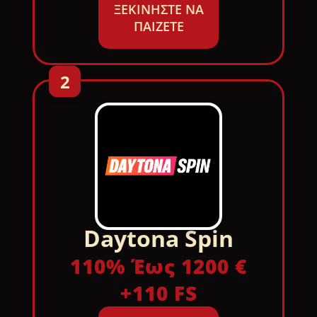
ΞΕΚΙΝΉΣΤΕ ΝΑ
ΠΑΊΖΕΤΕ
2
Daytona Spin
110% Έως 1200 €
+110 FS