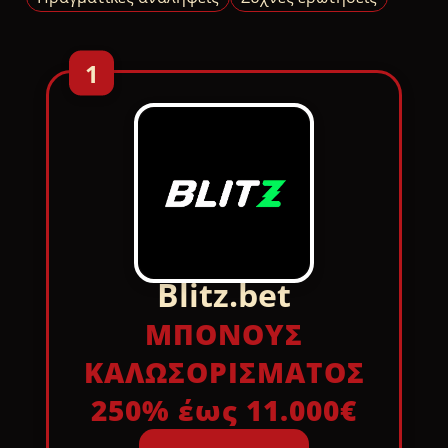
1
Blitz.bet
ΜΠΟΝΟΥΣ
ΚΑΛΩΣΟΡΙΣΜΑΤΟΣ
250% έως 11.000€