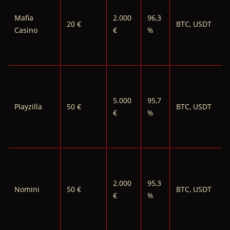
Mafia
2.000
96,3
20 €
BTC, USDT
Casino
€
%
5.000
95,7
Playzilla
50 €
BTC, USDT
€
%
2.000
95,3
Nomini
50 €
BTC, USDT
€
%