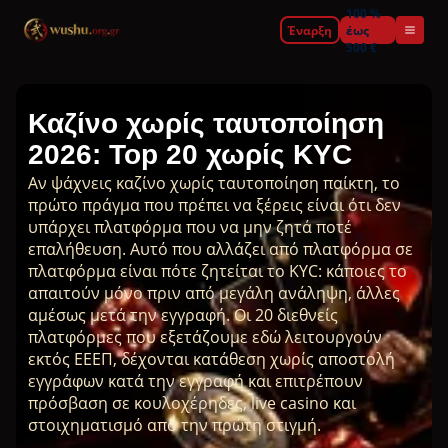
100 %
Έναρξη
έως
500 €
Καζίνο χωρίς ταυτοποίηση
2026: Top 20 χωρίς KYC
Αν ψάχνεις καζίνο χωρίς ταυτοποίηση παίκτη, το
πρώτο πράγμα που πρέπει να ξέρεις είναι ότι δεν
υπάρχει πλατφόρμα που να μην ζητά ποτέ
επαλήθευση. Αυτό που αλλάζει από πλατφόρμα σε
πλατφόρμα είναι πότε ζητείται το KYC: κάποιες το
απαιτούν μόνο πριν από μεγάλη ανάληψη, άλλες
αμέσως μετά την εγγραφή. Οι 20 διεθνείς
πλατφόρμες που εξετάζουμε εδώ λειτουργούν
εκτός ΕΕΕΠ, δέχονται κατάθεση χωρίς αποστολή
εγγράφων κατά την εγγραφή και επιτρέπουν
πρόσβαση σε κουλοχέρηδες, live casino και
στοιχηματισμό από την πρώτη στιγμή.