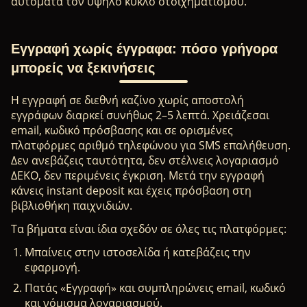
αυτόματα τον υψηλό κύκλο στοιχηματισμού.
Εγγραφή χωρίς έγγραφα: πόσο γρήγορα
μπορείς να ξεκινήσεις
Η εγγραφή σε διεθνή καζίνο χωρίς αποστολή
εγγράφων διαρκεί συνήθως 2–5 λεπτά. Χρειάζεσαι
email, κωδικό πρόσβασης και σε ορισμένες
πλατφόρμες αριθμό τηλεφώνου για SMS επαλήθευση.
Δεν ανεβάζεις ταυτότητα, δεν στέλνεις λογαριασμό
ΔΕΚΟ, δεν περιμένεις έγκριση. Μετά την εγγραφή
κάνεις instant deposit και έχεις πρόσβαση στη
βιβλιοθήκη παιχνιδιών.
Τα βήματα είναι ίδια σχεδόν σε όλες τις πλατφόρμες:
Μπαίνεις στην ιστοσελίδα ή κατεβάζεις την
εφαρμογή.
Πατάς «Εγγραφή» και συμπληρώνεις email, κωδικό
και νόμισμα λογαριασμού.