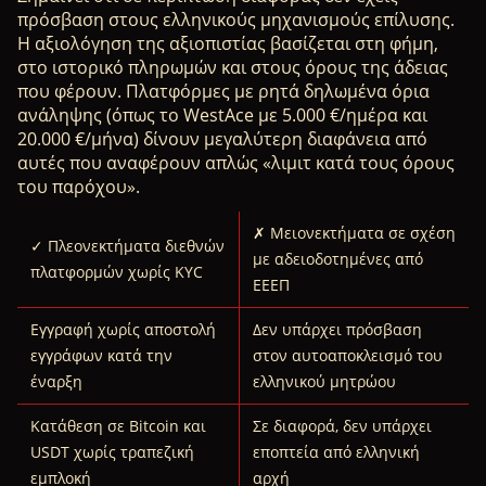
πρόσβαση στους ελληνικούς μηχανισμούς επίλυσης.
Η αξιολόγηση της αξιοπιστίας βασίζεται στη φήμη,
στο ιστορικό πληρωμών και στους όρους της άδειας
που φέρουν. Πλατφόρμες με ρητά δηλωμένα όρια
ανάληψης (όπως το WestAce με 5.000 €/ημέρα και
20.000 €/μήνα) δίνουν μεγαλύτερη διαφάνεια από
αυτές που αναφέρουν απλώς «λιμιτ κατά τους όρους
του παρόχου».
✗ Μειονεκτήματα σε σχέση
✓ Πλεονεκτήματα διεθνών
με αδειοδοτημένες από
πλατφορμών χωρίς KYC
ΕΕΕΠ
Εγγραφή χωρίς αποστολή
Δεν υπάρχει πρόσβαση
εγγράφων κατά την
στον αυτοαποκλεισμό του
έναρξη
ελληνικού μητρώου
Κατάθεση σε Bitcoin και
Σε διαφορά, δεν υπάρχει
USDT χωρίς τραπεζική
εποπτεία από ελληνική
εμπλοκή
αρχή