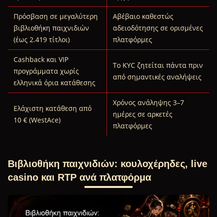
Πρόσβαση σε μεγαλύτερη
Αβέβαιο καθεστώς
βιβλιοθήκη παιχνιδιών
αδειοδότησης σε ορισμένες
(έως 2.419 τίτλοι)
πλατφόρμες
Cashback και VIP
Το KYC ζητείται πάντα πριν
προγράμματα χωρίς
από σημαντικές αναλήψεις
ελληνικά όρια κατάθεσης
Χρόνος ανάληψης 3–7
Ελάχιστη κατάθεση από
ημέρες σε αρκετές
10 € (WestAce)
πλατφόρμες
Βιβλιοθήκη παιχνιδιών: κουλοχέρηδες, live
casino και RTP ανά πλατφόρμα