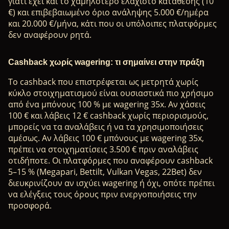
γιατί έχει και το χαμηλότερο ελάχιστο κατάθεσης (10
€) και επιβεβαιωμένο όριο ανάληψης 5.000 €/ημέρα
και 20.000 €/μήνα, κάτι που οι υπόλοιπες πλατφόρμες
δεν αναφέρουν ρητά.
Cashback χωρίς wagering: τι σημαίνει στην πράξη
Το cashback που επιστρέφεται ως μετρητά χωρίς
κύκλο στοιχηματισμού είναι ουσιαστικά πιο χρήσιμο
από ένα μπόνους 100 % με wagering 35x. Αν χάσεις
100 € και λάβεις 12 € cashback χωρίς περιορισμούς,
μπορείς να τα αναλάβεις ή να τα χρησιμοποιήσεις
αμέσως. Αν λάβεις 100 € μπόνους με wagering 35x,
πρέπει να στοιχηματίσεις 3.500 € πριν αναλάβεις
οτιδήποτε. Οι πλατφόρμες που αναφέρουν cashback
5–15 % (Megapari, Bettilt, Vulkan Vegas, 22Bet) δεν
διευκρινίζουν αν ισχύει wagering ή όχι, οπότε πρέπει
να ελέγξεις τους όρους πριν ενεργοποιήσεις την
προσφορά.