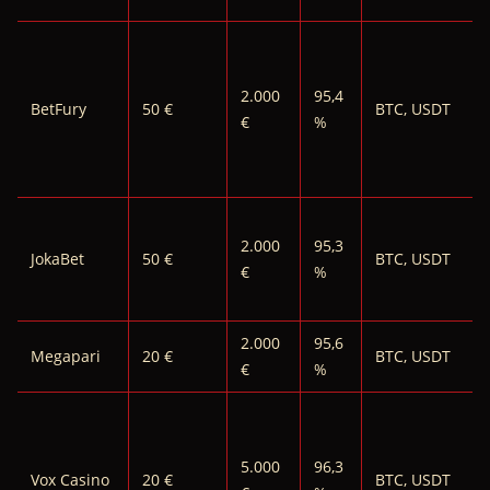
2.000
95,4
BetFury
50 €
BTC, USDT
€
%
2.000
95,3
JokaBet
50 €
BTC, USDT
€
%
2.000
95,6
Megapari
20 €
BTC, USDT
€
%
5.000
96,3
Vox Casino
20 €
BTC, USDT