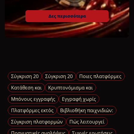
Δες περισσότερα
Σύγκριση 20
Σύγκριση 20
Ποιες πλατφόρμες
Κατάθεση και
Κρυπτονόμισμα και
Μπόνους εγγραφής
Εγγραφή χωρίς
Πλατφόρμες εκτός
Βιβλιοθήκη παιχνιδιών:
Σύγκριση πλατφορμών
Πώς λειτουργεί
Πραγματικές αναλήψεις
Συχνές ερωτήσεις