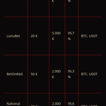
€
%
5.000
95,7
LunuBet
20 €
BTC, USDT
€
%
2.000
95,3
BetOnRed
50 €
BTC, USDT
€
%
National
2.000
95,6